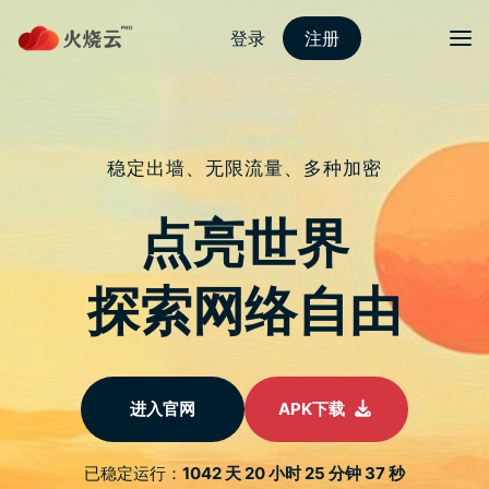
Skip
红海pro加速器
目录
Search
to
content
Apple 仍在计划让 12 寸
MacBook 卷土重来？ –
苹果迷 APPLEFANS
16/02/2023
APPLEFANS 蘋果迷
首页
动态