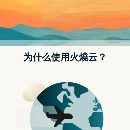
Apple 仍在计划让 12 寸 MacBook 卷土重来？ – 苹果迷
APPLEFANS
Post
navigation
12\ MacBook
MacBook 15\
根据传闻消息表示 Apple 正在计划开发一款 15
寸的 MacBook Air，这款 MacBook 产品线并不
是既有的产品线规划，因此也引起大家的好奇
与关注，而除了这款 15 寸 MacBook 之外，
Apple 似乎也正在规划让 12 寸 MacBook 卷土
重来。
消息不明确，但却持续有消
息的 12 寸 MacBook