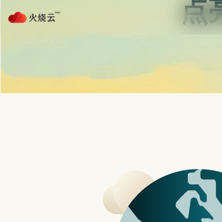
Skip
to
红海pro加速器
content
Recent Posts