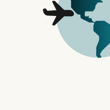
VPN
最好的免费/平价马来西亚VPN翻墙推
荐，含马来西亚节点
VPN
《韩国 VPN推荐》一键获得韩国IP位
址｜教你如何破解韩剧地区限制
VPN推荐
什麽是 IMDb 电视【2023】如何在国外
免费观看
macOS 13 Ventura
macOS Ventura
macOs Ventura 13.1
macOS Ventura 13.4
macOS Ventura 13.4 更新 主要修复四
大问题 – 苹果迷 APPLEFANS