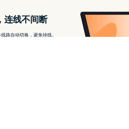
效
执
能
与
行
改
善
效
稳
能
定
性
与
–
苹
改
果
迷
善
APPLEFANS
稳
定
性
–
苹
果
迷
APPLEFANS