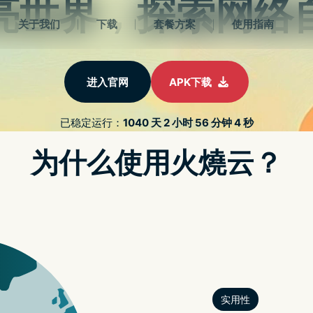
首页
下
Tag:
HomePod 16.4.1
Posts
首页
HomePod 16.4.1
tagged
HomePod 16
HomePod 16.4