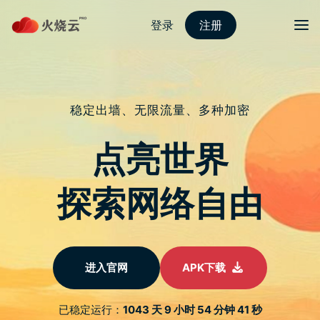
Skip
红海pro加速器
目录
Search
to
content
如何修复 Netflix 代理错
误 M7111-
5059【2023】付费
VPN 轻松解决
05/01/2023
Annie