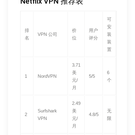
Netflix VPN 推荐表
可
安
排
价
用户
VPN 公司
装
名
位
评分
装
置
3.71
美
6
1
NordVPN
5/5
元/
个
月
2.49
Surfshark
美
无
2
4.8/5
VPN
元/
限
月