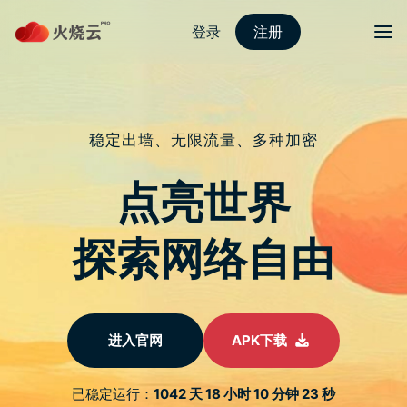
Skip
红海pro加速器
目录
Search
to
content
《韩国 VPN推荐》一键
获得韩国IP位址｜教你
如何破解韩剧地区限制
15/06/2023
Gin
首页
动态